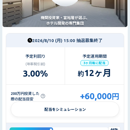
機関投資家・富裕層が選ぶ、
ホテル開発の専門集団
2026/8/10 (月) 15:00 抽選募集終了
予定利回り
予定運用期間
3ヶ月毎に配当
(年率税引前)
12
ヶ月
3.00
%
約
+60,000
200万円投資した
円
際の配当目安
配当をシミュレーション
44%