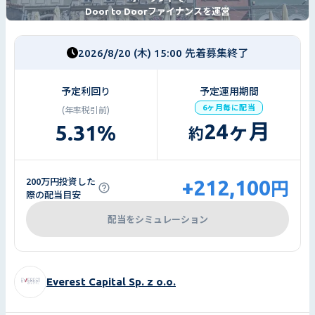
Door to Doorファイナンスを運営
2026/8/20 (木) 15:00 先着募集終了
予定利回り
予定運用期間
6ヶ月毎に配当
(年率税引前)
24
ヶ月
5.31
%
約
+212,100
200万円投資した
円
際の配当目安
配当をシミュレーション
Everest Capital Sp. z o.o.