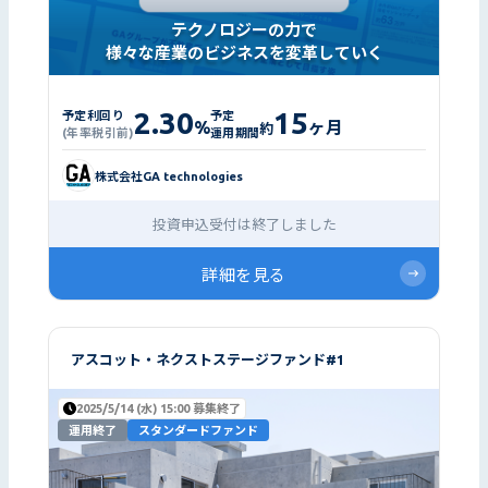
テクノロジーの力で
様々な産業のビジネスを変革していく
2.30
15
予定利回り
予定
%
ヶ月
約
(年率税引前)
運用期間
株式会社GA technologies
投資申込受付は終了しました
詳細を見る
アスコット・ネクストステージファンド#1
2025/5/14 (水) 15:00 募集終了
運用終了
スタンダードファンド