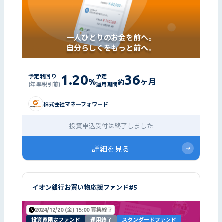
一人ひとりのお金を前へ。
自分らしくをもっと前へ。
1.20
36
予定利回り
予定
%
ヶ月
約
(年率税引前)
運用期間
株式会社マネーフォワード
投資申込受付は終了しました
詳細を見る
イオン銀行お買い物応援ファンド#5
2024/12/20 (金) 15:00 募集終了
投資家限定ファンド
運用終了
スタンダードファンド