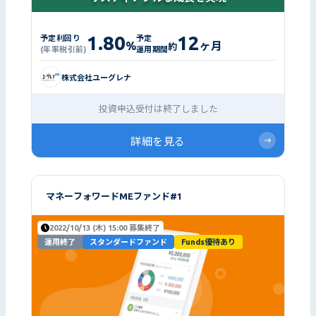
1.80
12
予定利回り
予定
%
ヶ月
約
(年率税引前)
運用期間
株式会社ユーグレナ
投資申込受付は終了しました
詳細を見る
マネーフォワードMEファンド#1
2022/10/13 (木) 15:00 募集終了
運用終了
スタンダードファンド
Funds優待あり