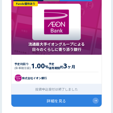
Funds優待あり
流通最大手イオングループによる
日々のくらしに寄り添う銀行
1.00
3
予定利回り
予定
%
ヶ月
約
(年率税引前)
運用期間
株式会社イオン銀行
投資申込受付は終了しました
詳細を見る