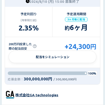
2026/8/10 (月) 15:00 募集終了
予定利回り
予定運用期間
3ヶ月毎に配当
(年率税引前)
6
ヶ月
2.35
%
約
+24,300
200万円投資した
円
際の配当目安
配当をシミュレーション
100%
300,000,000円
応募金額：
/
300,000,000円
株式会社GA technologies