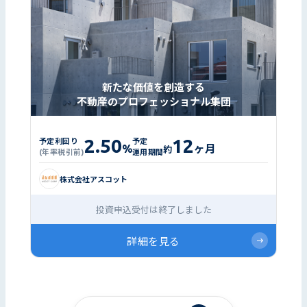
新たな価値を創造する
不動産のプロフェッショナル集団
2.50
12
予定利回り
予定
%
ヶ月
約
(年率税引前)
運用期間
株式会社アスコット
投資申込受付は終了しました
詳細を見る