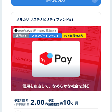
詳細を見る
メルカリ サステナビリティファンド#1
2020/12/28 (月) 15:00 募集終了
運用終了
スタンダードファンド
Funds優待あり
信用を創造して、なめらかな社会を創る
2.00
10
予定利回り
予定
%
ヶ月
約
(年率税引前)
運用期間