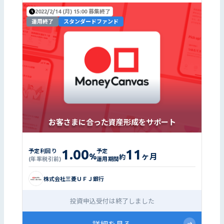
2022/2/14 (月) 15:00 募集終了
運用終了
スタンダードファンド
お客さまに合った資産形成をサポート
1.00
11
予定利回り
予定
%
ヶ月
約
(年率税引前)
運用期間
株式会社三菱ＵＦＪ銀行
投資申込受付は終了しました