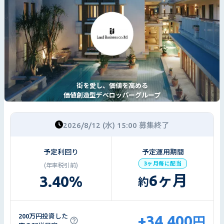
街を愛し、価値を高める
価値創造型デベロッパーグループ
2026/8/12 (水) 15:00 募集終了
予定利回り
予定運用期間
3ヶ月毎に配当
(年率税引前)
6
ヶ月
3.40
%
約
+34,400
200万円投資した
円