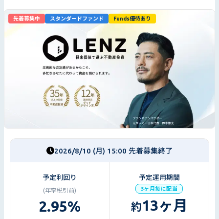
先着募集中
スタンダードファンド
Funds優待あり
2026/8/10 (月) 15:00 先着募集終了
予定利回り
予定運用期間
3ヶ月毎に配当
(年率税引前)
13
ヶ月
2.95
%
約