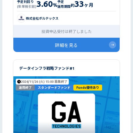
3.60
33
予定利回り
予定
%
ヶ月
約
(年率税引前)
運用期間
株式会社ボルテックス
投資申込受付は終了しました
詳細を見る
データインフラ戦略ファンド#1
2024/11/26 (火) 15:00 募集終了
運用終了
スタンダードファンド
Funds優待あり