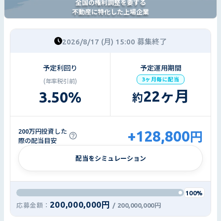
全国の権利調整を要する
不動産に特化した上場企業
2026/8/17 (月) 15:00 募集終了
予定利回り
予定運用期間
3ヶ月毎に配当
(年率税引前)
22
ヶ月
3.50
%
約
+128,800
200万円投資した
円
際の配当目安
配当をシミュレーション
100%
200,000,000円
応募金額：
/
200,000,000円