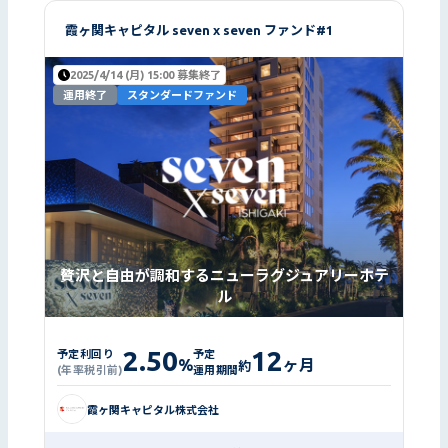
霞ヶ関キャピタル seven x seven ファンド#1
2025/4/14 (月) 15:00 募集終了
運用終了
スタンダードファンド
贅沢と自由が調和するニューラグジュアリーホテ
ル
2.50
12
予定利回り
予定
%
ヶ月
約
(年率税引前)
運用期間
霞ヶ関キャピタル株式会社