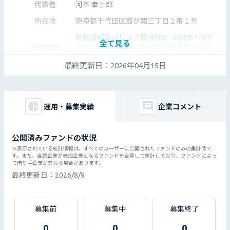
代表者
河本 幸士郎
所在地
東京都千代田区霞が関三丁目２番１号
財務情報及びリスク情報PDF（EDINETのサ
全て見る
財務情報
イトに移動します。万一アクセスできない
場合はEDINETを直接ご確認ください。）
最終更新日：
2026年04月15日
https://kasumigaseki.co.jp/
Webサイト
特記事項
特になし
運用・募集実績
企業コメント
公開済みファンドの状況
※表示されている統計情報は、すべてのユーザーに公開されたファンドのみの集計値で
す。また、当該企業が参加企業となるファンドを合算して集計しており、ファンドによっ
て借り手企業が異なる場合があります。
最終更新日：
2026/8/9
募集前
募集中
募集終了
0
0
0