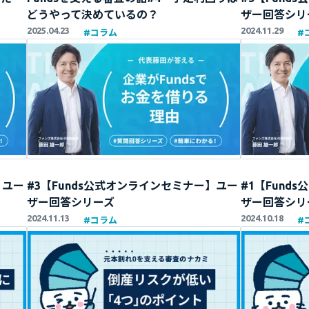
どうやって決めているの？
ザー回答シリ
2025.04.23
2024.11.29
#
コラム
#
】ユー
#3【Funds公式オンラインセミナー】ユー
#1【Fund
ザー回答シリーズ
ザー回答シリ
2024.11.13
2024.10.18
#
コラム
#