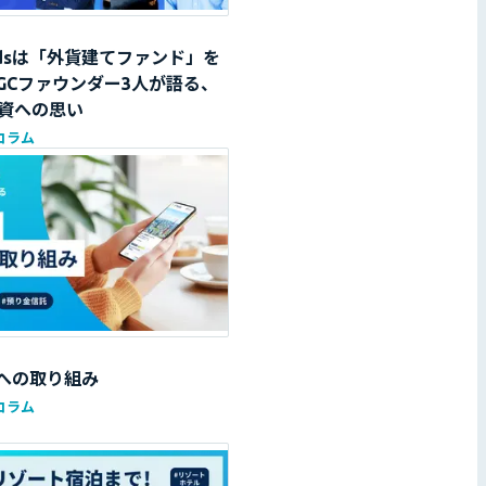
ndsは「外貨建てファンド」を
IGCファウンダー3人が語る、
資への思い
コラム
心への取り組み
コラム