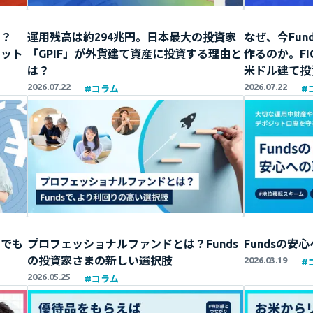
る？
運用残高は約294兆円。日本最大の投資家
なぜ、今Fu
リット
「GPIF」が外貨建て資産に投資する理由と
作るのか。F
は？
米ドル建て投
2026.07.22
2026.07.22
#
コラム
#
てでも
プロフェッショナルファンドとは？Funds
Fundsの安
の投資家さまの新しい選択肢
2026.03.19
#
2026.05.25
#
コラム