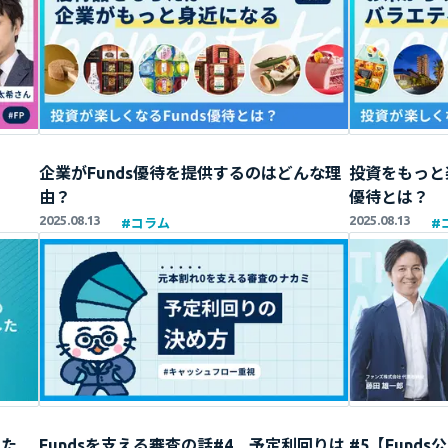
?
企業がFunds優待を提供するのはどんな理
投資をもっと
由？
優待とは？
2025.08.13
2025.08.13
#
コラム
#
した
Fundsを支える審査の話#4 予定利回りは
#5【Fund