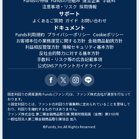
Fundsの特徴
Fundsの仕組み
運営企業
手数料
注意事項・リスク
採用情報
サポート
よくあるご質問
ガイド
お問い合わせ
ドキュメント
Funds利用規約
プライバシーポリシー
Cookieポリシー
お客様本位の業務運営に関する方針
金融商品勧誘方針
利益相反管理方針
情報セキュリティ基本方針
反社会的勢力に対する基本方針
手数料・リスク等の広告記載事項
公式SNSアカウントガイドライン
固定利回りの資産運用 Funds (ファンズ)は、ファンズ株式会社が運営を行なって
おります。
※固定利回りとは、ファンドの利回りが募集時に定められていることを意味して
おり、利回りを確約するものではありません。
ファンズ株式会社 第二種金融商品取引業 関東財務局長（金商）第3103号
一般社団法人第二種金融商品取引業協会 加入
©
Funds, Inc.
All Rights Reserved.