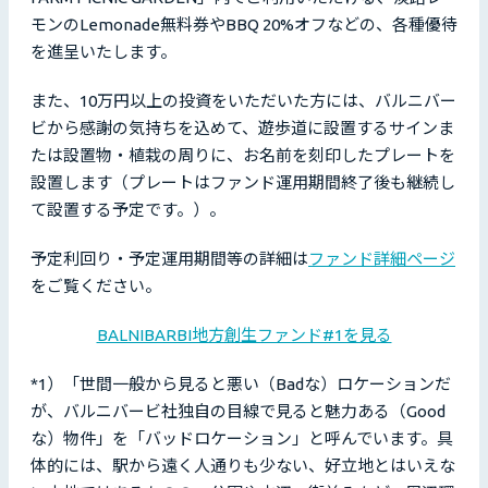
モンのLemonade無料券やBBQ 20%オフなどの、各種優待
を進呈いたします。
また、10万円以上の投資をいただいた方には、バルニバー
ビから感謝の気持ちを込めて、遊歩道に設置するサインま
たは設置物・植栽の周りに、お名前を刻印したプレートを
設置します（プレートはファンド運用期間終了後も継続し
て設置する予定です。）。
予定利回り・予定運用期間等の詳細は
ファンド詳細ページ
をご覧ください。
BALNIBARBI地方創生ファンド#1を見る
*1）「世間一般から見ると悪い（Badな）ロケーションだ
が、バルニバービ社独自の目線で見ると魅力ある（Good
な）物件」を「バッドロケーション」と呼んでいます。具
体的には、駅から遠く人通りも少ない、好立地とはいえな