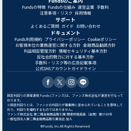
Fundsのご案内
Fundsの特徴
Fundsの仕組み
運営企業
手数料
注意事項・リスク
採用情報
サポート
よくあるご質問
ガイド
お問い合わせ
ドキュメント
Funds利用規約
プライバシーポリシー
Cookieポリシー
お客様本位の業務運営に関する方針
金融商品勧誘方針
利益相反管理方針
情報セキュリティ基本方針
反社会的勢力に対する基本方針
手数料・リスク等の広告記載事項
公式SNSアカウントガイドライン
固定利回りの資産運用 Funds (ファンズ)は、ファンズ株式会社が運営を行なって
おります。
※固定利回りとは、ファンドの利回りが募集時に定められていることを意味して
おり、利回りを確約するものではありません。
ファンズ株式会社 第二種金融商品取引業 関東財務局長（金商）第3103号
一般社団法人第二種金融商品取引業協会 加入
©
Funds, Inc.
All Rights Reserved.