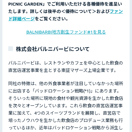
PICNIC GARDEN」でご利用いただける各種優待を進呈い
たします。詳しくは後半の＜優待について＞および
ファン
ド詳細ページ
をご覧ください。
BALNIBARBI地方創生ファンド#1を見る
株式会社バルニバービについて
バルニバービは、レストランやカフェを中心とした飲食の
直営店運営事業を主とする東証マザーズ上場企業です。
同社の特徴は、他の外食事業者が注目していなかった場所
に出店する「バッドロケーション戦略(*1)」にあります。
そういった場所に現地の食材や観光資源を生かした飲食店
を次々とオープンしています。これら飲食の直営店運営事
業に加えて、4つのスイーツブランドを展開し、直営店で
培ったノウハウを生かした飲食店のプロデュース業務も行
っているほか、近年はバッドロケーション戦略から派生し