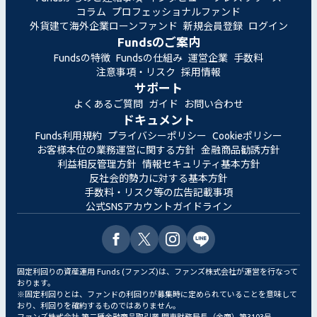
コラム
プロフェッショナルファンド
外貨建て海外企業ローンファンド
新規会員登録
ログイン
Fundsのご案内
Fundsの特徴
Fundsの仕組み
運営企業
手数料
注意事項・リスク
採用情報
サポート
よくあるご質問
ガイド
お問い合わせ
ドキュメント
Funds利用規約
プライバシーポリシー
Cookieポリシー
お客様本位の業務運営に関する方針
金融商品勧誘方針
利益相反管理方針
情報セキュリティ基本方針
反社会的勢力に対する基本方針
手数料・リスク等の広告記載事項
公式SNSアカウントガイドライン
固定利回りの資産運用 Funds (ファンズ)は、ファンズ株式会社が運営を行なって
おります。
※固定利回りとは、ファンドの利回りが募集時に定められていることを意味して
おり、利回りを確約するものではありません。
ファンズ株式会社 第二種金融商品取引業 関東財務局長（金商）第3103号