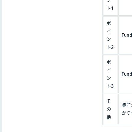
ン
ト1
ポ
イ
Fu
ン
ト2
ポ
イ
Fu
ン
ト3
そ
資産
の
かり
他