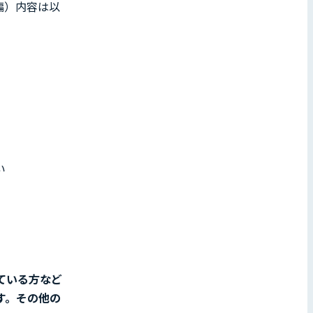
明編）内容は以
い
ている方など
す。その他の