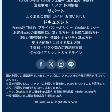
Fundsの特徴
Fundsの仕組み
運営企業
手数料
注意事項・リスク
採用情報
サポート
よくあるご質問
ガイド
お問い合わせ
ドキュメント
Funds利用規約
プライバシーポリシー
Cookieポリシー
お客様本位の業務運営に関する方針
金融商品勧誘方針
利益相反管理方針
情報セキュリティ基本方針
反社会的勢力に対する基本方針
手数料・リスク等の広告記載事項
公式SNSアカウントガイドライン
固定利回りの資産運用 Funds (ファンズ)は、ファンズ株式会社が運営を行なって
おります。
※固定利回りとは、ファンドの利回りが募集時に定められていることを意味して
おり、利回りを確約するものではありません。
ファンズ株式会社 第二種金融商品取引業 関東財務局長（金商）第3103号
一般社団法人第二種金融商品取引業協会 加入
©
Funds, Inc.
All Rights Reserved.