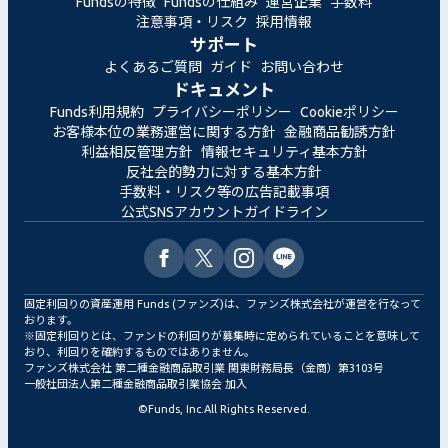
Fundsの特徴
Fundsの仕組み
運営企業
手数料
注意事項・リスク
採用情報
サポート
よくあるご質問
ガイド
お問い合わせ
ドキュメント
Funds利用規約
プライバシーポリシー
Cookieポリシー
お客様本位の業務運営に関する方針
金融商品勧誘方針
利益相反管理方針
情報セキュリティ基本方針
反社会的勢力に対する基本方針
手数料・リスク等の広告記載事項
公式SNSアカウントガイドライン
固定利回りの資産運用 Funds (ファンズ)は、ファンズ株式会社が運営を行なって
おります。
※固定利回りとは、ファンドの利回りが募集時に定められていることを意味して
おり、利回りを確約するものではありません。
ファンズ株式会社 第二種金融商品取引業 関東財務局長（金商）第3103号
一般社団法人第二種金融商品取引業協会 加入
©
Funds, Inc.
All Rights Reserved.