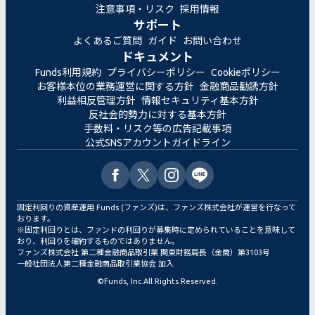
注意事項・リスク
採用情報
サポート
よくあるご質問
ガイド
お問い合わせ
ドキュメント
Funds利用規約
プライバシーポリシー
Cookieポリシー
お客様本位の業務運営に関する方針
金融商品勧誘方針
利益相反管理方針
情報セキュリティ基本方針
反社会的勢力に対する基本方針
手数料・リスク等の広告記載事項
公式SNSアカウントガイドライン
固定利回りの資産運用 Funds (ファンズ)は、ファンズ株式会社が運営を行なって
おります。
※固定利回りとは、ファンドの利回りが募集時に定められていることを意味して
おり、利回りを確約するものではありません。
ファンズ株式会社 第二種金融商品取引業 関東財務局長（金商）第3103号
一般社団法人第二種金融商品取引業協会 加入
©
Funds, Inc.
All Rights Reserved.