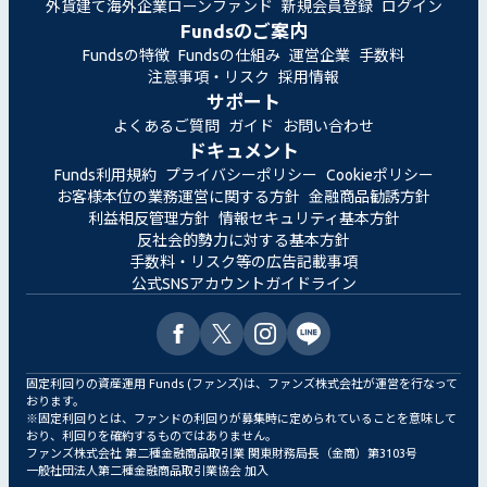
外貨建て海外企業ローンファンド
新規会員登録
ログイン
Fundsのご案内
Fundsの特徴
Fundsの仕組み
運営企業
手数料
注意事項・リスク
採用情報
サポート
よくあるご質問
ガイド
お問い合わせ
ドキュメント
Funds利用規約
プライバシーポリシー
Cookieポリシー
お客様本位の業務運営に関する方針
金融商品勧誘方針
利益相反管理方針
情報セキュリティ基本方針
反社会的勢力に対する基本方針
手数料・リスク等の広告記載事項
公式SNSアカウントガイドライン
固定利回りの資産運用 Funds (ファンズ)は、ファンズ株式会社が運営を行なって
おります。
※固定利回りとは、ファンドの利回りが募集時に定められていることを意味して
おり、利回りを確約するものではありません。
ファンズ株式会社 第二種金融商品取引業 関東財務局長（金商）第3103号
一般社団法人第二種金融商品取引業協会 加入