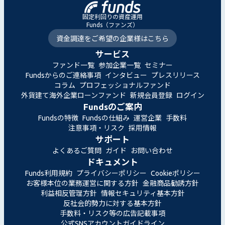
固定利回りの資産運用
Funds（ファンズ）
資金調達をご希望の企業様はこちら
サービス
ファンド一覧
参加企業一覧
セミナー
Fundsからのご連絡事項
インタビュー
プレスリリース
コラム
プロフェッショナルファンド
外貨建て海外企業ローンファンド
新規会員登録
ログイン
Fundsのご案内
Fundsの特徴
Fundsの仕組み
運営企業
手数料
注意事項・リスク
採用情報
サポート
よくあるご質問
ガイド
お問い合わせ
ドキュメント
Funds利用規約
プライバシーポリシー
Cookieポリシー
お客様本位の業務運営に関する方針
金融商品勧誘方針
利益相反管理方針
情報セキュリティ基本方針
反社会的勢力に対する基本方針
手数料・リスク等の広告記載事項
公式SNSアカウントガイドライン