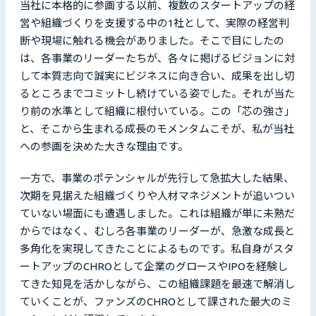
当社に本格的に参画する以前、複数のスタートアップの経
営や組織づくりを支援する中の1社として、実際の経営判
断や現場に触れる機会がありました。そこで目にしたの
は、各事業のリーダーたちが、各々に掲げるビジョンに対
して本質志向で誠実にビジネスに向き合い、成果を出し切
るところまでコミットし続けている姿でした。それが当た
り前の水準として組織に根付いている。この「芯の強さ」
と、そこから生まれる成長のモメンタムこそが、私が当社
への参画を決めた大きな理由です。
一方で、事業のポテンシャルが先行して急拡大した結果、
次期を見据えた組織づくりや人材マネジメントが追いつい
ていない場面にも遭遇しました。これは組織が単に未熟だ
からではなく、むしろ各事業のリーダーが、急激な成長と
多角化を実現してきたことによるものです。私自身がスタ
ートアップのCHROとして企業のグロースやIPOを経験し
てきた知見を活かしながら、この組織課題を最速で解消し
ていくことが、ファンズのCHROとして課された最大のミ