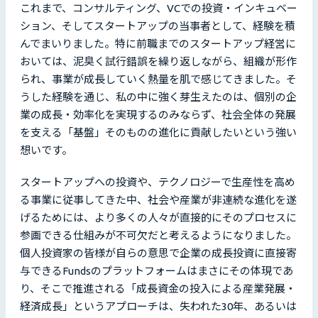
これまで、コンサルティング、VCでの投資・インキュベー
ション、そしてスタートアップの当事者として、経験を積
んでまいりました。特に前職までのスタートアップ経営に
おいては、泥臭く試行錯誤を繰り返しながら、組織が形作
られ、事業が成長していく熱量を肌で感じてきました。そ
うした経験を通じ、私の中に強く芽生えたのは、個別の企
業の成長・効率化を実現するのみならず、社会全体の発展
を支える「基盤」そのものの進化に貢献したいという強い
想いです。
スタートアップへの投資や、テクノロジーで生産性を高め
る事業に従事してきた中、社会や産業が非連続な進化を遂
げるためには、より多くの人々が直接的にそのプロセスに
参画できる仕組みが不可欠だと考えるようになりました。
個人投資家の皆様が自らの意思で企業の成長投資に直接寄
与できるFundsのプラットフォームはまさにその体現であ
り、そこで推進される「成長資金の投入による産業発展・
経済成長」というアプローチは、失われた30年、あるいは