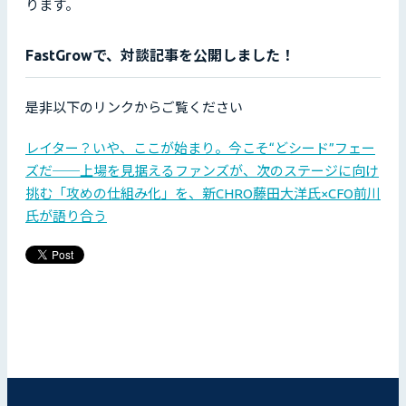
ります。
FastGrowで、対談記事を公開しました！
是非以下のリンクからご覧ください
レイター？いや、ここが始まり。今こそ“どシード”フェー
ズだ──上場を見据えるファンズが、次のステージに向け
挑む「攻めの仕組み化」を、新CHRO藤田大洋氏×CFO前川
氏が語り合う