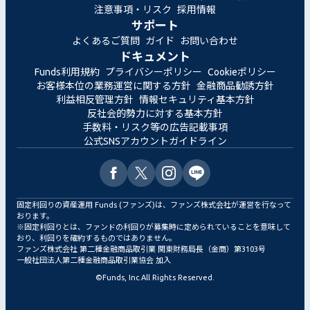
注意事項・リスク
採用情報
サポート
よくあるご質問
ガイド
お問い合わせ
ドキュメント
Funds利用規約
プライバシーポリシー
Cookieポリシー
お客様本位の業務運営に関する方針
金融商品勧誘方針
利益相反管理方針
情報セキュリティ基本方針
反社会的勢力に対する基本方針
手数料・リスク等の広告記載事項
公式SNSアカウントガイドライン
固定利回りの資産運用 Funds (ファンズ)は、ファンズ株式会社が運営を行なって
おります。
※固定利回りとは、ファンドの利回りが募集時に定められていることを意味して
おり、利回りを確約するものではありません。
ファンズ株式会社 第二種金融商品取引業 関東財務局長（金商）第3103号
一般社団法人第二種金融商品取引業協会 加入
©
Funds, Inc.
All Rights Reserved.