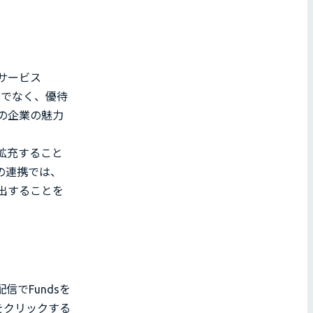
サービス
けでなく、優待
の企業の魅力
拡充すること
の連携では、
出することを
信でFundsを
をクリックする