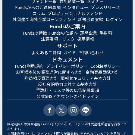
ファンド一覧
参加企業一覧
セミナー
Fundsからのご連絡事項
インタビュー
プレスリリース
コラム
プロフェッショナルファンド
外貨建て海外企業ローンファンド
新規会員登録
ログイン
Fundsのご案内
Fundsの特徴
Fundsの仕組み
運営企業
手数料
注意事項・リスク
採用情報
サポート
よくあるご質問
ガイド
お問い合わせ
ドキュメント
Funds利用規約
プライバシーポリシー
Cookieポリシー
お客様本位の業務運営に関する方針
金融商品勧誘方針
利益相反管理方針
情報セキュリティ基本方針
反社会的勢力に対する基本方針
手数料・リスク等の広告記載事項
公式SNSアカウントガイドライン
固定利回りの資産運用 Funds (ファンズ)は、ファンズ株式会社が運営を行なって
おります。
※固定利回りとは、ファンドの利回りが募集時に定められていることを意味して