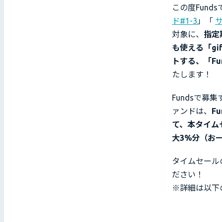
この度Fun
ド#1-3
」「
対象に、
指定
も使える「gi
トする、「Fu
たします！
Fundsで
ァンドは、
F
て、本タイム
大3%分（お一
タイムセール
ださい！
※詳細は以下