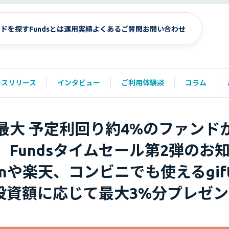
ンドを探す
Fundsとは
運用実績
よくあるご質問
お問い合わせ
レスリリース
インタビュー
ご利用体験談
コラム
最大 予定利回り約4%のファンド
】Fundsタイムセール第2弾のお
onや楽天、コンビニでも使えるgift
を投資額に応じて最大3%分プレゼ