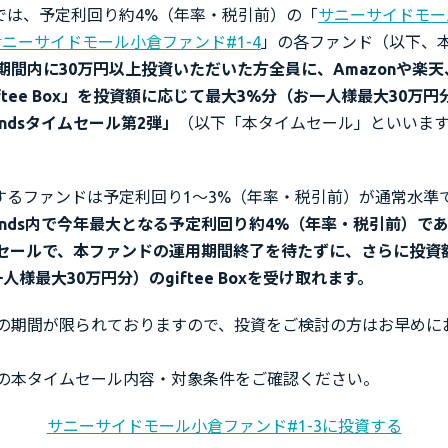
dsでは、予定利回り約4%（年率・税引前）の「
サニーサイドモー
サニーサイドモール小倉ファンド#1-4
」の各ファンド（以下、
期間内に30万円以上投資いただいた方全員に、Amazonや楽
ftee Box」を投資額に応じて最大3%分（お一人様最大30万
ndsタイムセール第2弾」
（以下「本タイムセール」といいま
募集するファンドは予定利回り1〜3%（年率・税引前）が通常水準
unds内で今年最大となる予定利回り約4%（年率・税引前）で
セールで、本ファンドの運用期間終了を待たずに、さらに投資
人様最大30万円分）のgiftee Boxを受け取れます。
の期間が限られておりますので、投資をご検討の方はお早めに
の本タイムセール内容・対象条件をご確認ください。
サニーサイドモール小倉ファンド#1-3に投資する