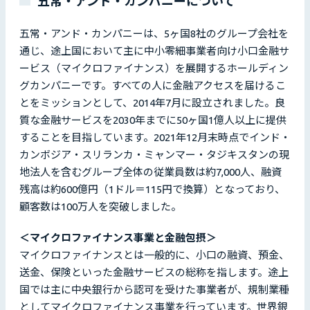
五常・アンド・カンパニーについて
五常・アンド・カンパニーは、5ヶ国8社のグループ会社を
通じ、途上国において主に中小零細事業者向け小口金融サ
ービス（マイクロファイナンス）を展開するホールディン
グカンパニーです。すべての人に金融アクセスを届けるこ
とをミッションとして、2014年7月に設立されました。良
質な金融サービスを2030年までに50ヶ国1億人以上に提供
することを目指しています。2021年12月末時点でインド・
カンボジア・スリランカ・ミャンマー・タジキスタンの現
地法人を含むグループ全体の従業員数は約7,000人、融資
残高は約600億円（1ドル＝115円で換算）となっており、
顧客数は100万人を突破しました。
＜マイクロファイナンス事業と金融包摂＞
マイクロファイナンスとは一般的に、小口の融資、預金、
送金、保険といった金融サービスの総称を指します。途上
国では主に中央銀行から認可を受けた事業者が、規制業種
としてマイクロファイナンス事業を行っています。世界銀