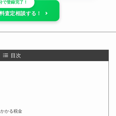
1分で登録完了！
で無料査定相談する！
目次
にかかる税金