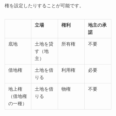
権を設定したりすることが可能です。
立場
権利
地主の承
諾
底地
土地を貸
所有権
不要
す（地
主）
借地権
土地を借
利用権
必要
りる
地上権
土地を借
物権
不要
（借地権
りる
の一種）