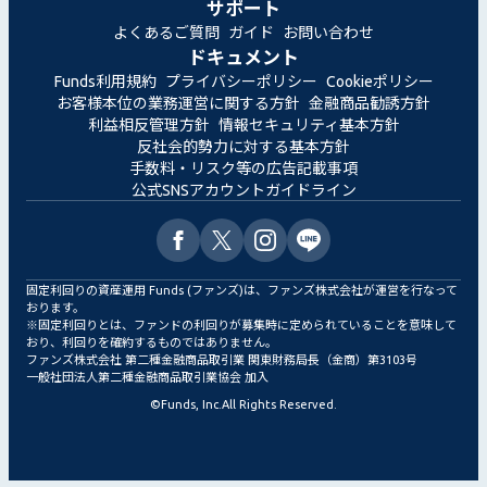
サポート
よくあるご質問
ガイド
お問い合わせ
ドキュメント
Funds利用規約
プライバシーポリシー
Cookieポリシー
お客様本位の業務運営に関する方針
金融商品勧誘方針
利益相反管理方針
情報セキュリティ基本方針
反社会的勢力に対する基本方針
手数料・リスク等の広告記載事項
公式SNSアカウントガイドライン
固定利回りの資産運用 Funds (ファンズ)は、ファンズ株式会社が運営を行なって
おります。
※固定利回りとは、ファンドの利回りが募集時に定められていることを意味して
おり、利回りを確約するものではありません。
ファンズ株式会社 第二種金融商品取引業 関東財務局長（金商）第3103号
一般社団法人第二種金融商品取引業協会 加入
©
Funds, Inc.
All Rights Reserved.