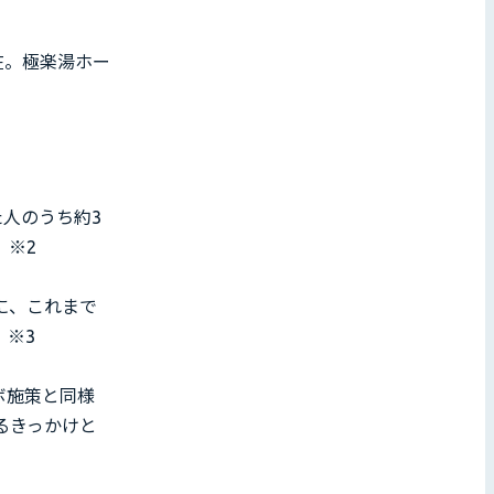
在。極楽湯ホー
人のうち約3
。※2
に、これまで
。※3
ボ施策と同様
するきっかけと