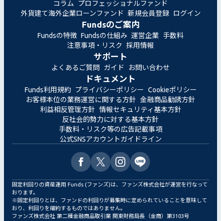
コラム
プロフェッショナルファンド
外貨建て海外企業ローンファンド
新規会員登録
ログイン
Fundsのご案内
Fundsの特徴
Fundsの仕組み
運営企業
手数料
注意事項・リスク
採用情報
サポート
よくあるご質問
ガイド
お問い合わせ
ドキュメント
Funds利用規約
プライバシーポリシー
Cookieポリシー
お客様本位の業務運営に関する方針
金融商品勧誘方針
利益相反管理方針
情報セキュリティ基本方針
反社会的勢力に対する基本方針
手数料・リスク等の広告記載事項
公式SNSアカウントガイドライン
固定利回りの資産運用 Funds (ファンズ)は、ファンズ株式会社が運営を行なって
おります。
※固定利回りとは、ファンドの利回りが募集時に定められていることを意味して
おり、利回りを確約するものではありません。
ファンズ株式会社 第二種金融商品取引業 関東財務局長（金商）第3103号