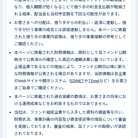
なり、借入期間が短くなることで借り手の利息支払額が軽減さ
れる結果、配当金も当初予定額を下回る可能性があります。
お客さまへの分配は、借り手からの利払い・返済に連動し、借
り手が行う事業の成否とは直接連動しません。本ページに掲載
された借り手の事業内容等は、借り手の事業理解の参考として
ご確認ください。
本ページに掲載された財務情報は、原則として当ファンド公開
時点で公表済みの確定した直近の通期決算に基づいています。
上場企業であるなどの理由により、ファンド公開日以降に新た
な財務情報が公表される場合がありますが、当該情報は各企業
のWebサイトや開示システム（
EDINET
や
TDnet
など）をお客さ
まご自身でご確認ください。
本ページに掲載された過去実績の数値は、お客さまの将来にお
ける運用成果などをお約束するものではありません。
当社は、ファンド組成企業から入手した資料の調査等を行い、
財務状況、事業計画の内容及び資金使途等の項目について審査
を実施しております。審査の結果、当ファンドの取扱いが承認
されております。