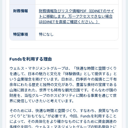
財務情報
財務情報及びリスク情報PDF（EDINETのサイ
トに移動します。万一アクセスできない場合
はEDINETを直接ご確認ください。）
特記事項
特になし
Fundsを利用する理由
ウェルス・マネジメントグループは、「快適な時間と空間づくり
を通して、日本の魅力と文化を『体験価値』として提供する」と
いう企業理念を掲げています。日本は、四季折々の風情と二千有
余年にわたる歴史と独特の文化があり、豊富な食材の宝庫である
山海に囲まれた、世界でも稀有な観光立国です。そんなわが国の
財産を、当社グループのホスピタリティに関わる事業を通じて世
界に発信していきたいと考えています。
そのためには、快適な時間と空間づくり、すなわち、良質な“もの
づくり”と“おもてなし”が必要です。今回、Fundsを利用すること
によって、その具体化をより確かなものにするために資金調達の
多様化を図り、ウェルス・マネジメントグループの知名度向上に