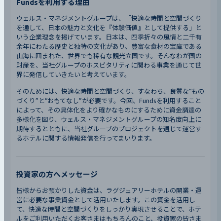
Fundsを利用する理由
ウェルス・マネジメントグループは、「快適な時間と空間づくり
を通して、日本の魅力と文化を『体験価値』として提供する」と
いう企業理念を掲げています。日本は、四季折々の風情と二千有
余年にわたる歴史と独特の文化があり、豊富な食材の宝庫である
山海に囲まれた、世界でも稀有な観光立国です。そんなわが国の
財産を、当社グループのホスピタリティに関わる事業を通じて世
界に発信していきたいと考えています。
そのためには、快適な時間と空間づくり、すなわち、良質な“もの
づくり”と“おもてなし”が必要です。今回、Fundsを利用すること
によって、その具体化をより確かなものにするために資金調達の
多様化を図り、ウェルス・マネジメントグループの知名度向上に
期待するとともに、当社グループのプロジェクトを通じて運営す
るホテルに関する情報発信を行ってまいります。
投資家の方へメッセージ
皆様からお預かりした資金は、ラグジュアリーホテルの開業・運
営に必要な事業資金として活用いたします。この資金を活用し
て、快適な時間と空間づくりをしっかり実現させることで、ホテ
ルをご利用いただくお客さまはもちろんのこと、投資家の皆さま