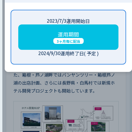
このように、京都においてラグジュアリーホテル開
2023/7/3
発の実績を重ねることで、ウェルス・マネジメント
運用開始日
グループはラグジュアリーホテル事業の開発・運用企
運用期間
業としてその存在感を高めています。
3ヶ月毎に配当
京都以外では、「箱根強羅 SIX SENSES（仮称）」
2024/9/30
運用終了日
( 予定 )
「北海道ニセコ SIX SENSES（仮称）」といったシッ
クスセンシズブランドの出店計画があります。ま
た、箱根・芦ノ湖畔ではバンヤンツリー・箱根芦ノ
湖の出店計画、さらには長野県・白馬村では新規ホ
テル開発プロジェクトも開始しています。