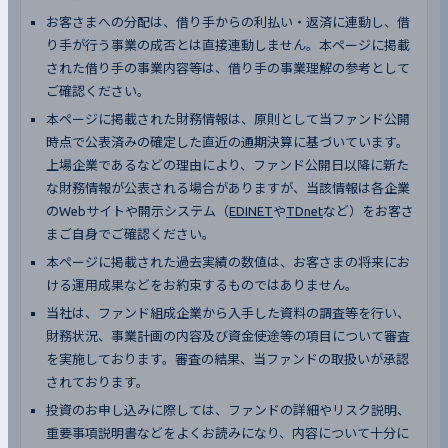
お客さまへの分配は、借り手からの利払い・返済に連動し、借
り手が行う事業の成否とは直接連動しません。本ページに掲載
された借り手の事業内容等は、借り手の事業理解の参考として
ご確認ください。
本ページに掲載された財務情報は、原則として当ファンド公開
時点で公表済みの確定した直近の通期決算に基づいています。
上場企業であるなどの理由により、ファンド公開日以降に新た
な財務情報が公表される場合がありますが、当該情報は各企業
のWebサイトや開示システム（
EDINET
や
TDnet
など）をお客さ
まご自身でご確認ください。
本ページに掲載された過去実績の数値は、お客さまの将来にお
ける運用成果などをお約束するものではありません。
当社は、ファンド組成企業から入手した資料の調査等を行い、
財務状況、事業計画の内容及び資金使途等の項目について審査
を実施しております。審査の結果、当ファンドの取扱いが承認
されております。
投資のお申し込みに際しては、ファンドの詳細やリスク説明、
重要事項説明書などをよくお読みになり、内容について十分に