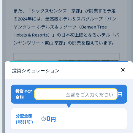
また、「シックスセンシズ　京都」が開業する予定
の2024年には、最高級ホテル＆スパグループ「バン
ヤンツリー ホテルズ＆リゾーツ（Banyan Tree 
Hotels & Resorts）」の日本初上陸となるホテル「バ
ンヤンツリー・東山 京都」の開業を控えています。
投資シミュレーション
投資予定
円
金額
分配金額
0
円
( 税引前 )
「バンヤンツリー・東山 京都」建物外観イメージ