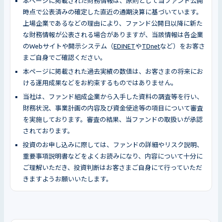
本ページに掲載された財務情報は、原則として当ファンド公開
時点で公表済みの確定した直近の通期決算に基づいています。
上場企業であるなどの理由により、ファンド公開日以降に新た
な財務情報が公表される場合がありますが、当該情報は各企業
のWebサイトや開示システム（
EDINET
や
TDnet
など）をお客さ
まご自身でご確認ください。
本ページに掲載された過去実績の数値は、お客さまの将来にお
ける運用成果などをお約束するものではありません。
当社は、ファンド組成企業から入手した資料の調査等を行い、
財務状況、事業計画の内容及び資金使途等の項目について審査
を実施しております。審査の結果、当ファンドの取扱いが承認
されております。
投資のお申し込みに際しては、ファンドの詳細やリスク説明、
重要事項説明書などをよくお読みになり、内容について十分に
ご理解いただき、投資判断はお客さまご自身にて行っていただ
きますようお願いいたします。