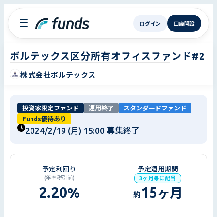
ログイン
口座開設
ボルテックス区分所有オフィスファンド#2
株式会社ボルテックス
投資家限定ファンド
運用終了
スタンダードファンド
Funds優待あり
2024/2/19 (月) 15:00
募集終了
予定利回り
予定運用期間
(年率税引前)
3ヶ月毎に配当
2.20
15
%
ヶ月
約