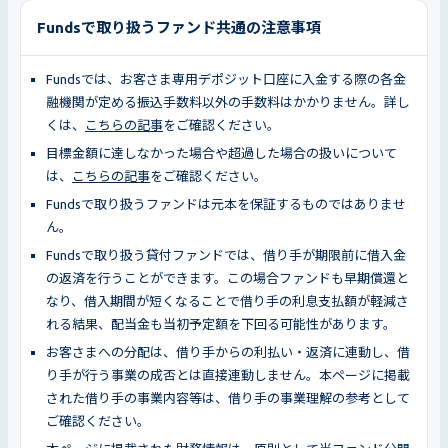
Fundsで取り扱うファンド共通の注意事項
Fundsでは、お客さま専用デポジット口座に入金する際の各金
融機関が定める振込手数料以外の手数料はかかりません。詳し
くは、
こちらの記事
をご確認ください。
目標金額に達しなかった場合や超過した場合の扱いについて
は、
こちらの記事
をご確認ください。
Fundsで取り扱うファンドは元本を保証するものではありませ
ん。
Fundsで取り扱う貸付ファンドでは、借り手が期限前に借入金
の返済を行うことができます。この場合ファンドも早期償還と
なり、借入期間が短くなることで借り手の利息支払額が軽減さ
れる結果、配当金も当初予定額を下回る可能性があります。
お客さまへの分配は、借り手からの利払い・返済に連動し、借
り手が行う事業の成否とは直接連動しません。本ページに掲載
された借り手の事業内容等は、借り手の事業理解の参考として
ご確認ください。