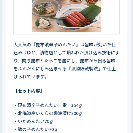
大人気の『昆布漬辛子めんたい』は旨味が効いた仕
込みづゆと、漬物店として培われた漬け込み技術によ
り、肉厚昆布とたらこを層にし、昆布から出る旨味
をふんだんにしみ込ませる『漬物貯蔵製法』で仕上
げられています。
【セット内容】
・昆布漬辛子めんたい「雷」354ℊ

・北海道産いくらの醤油漬け200ℊ

・いかめんたい70ℊ

・数の子めんたい70ℊ
