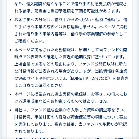
なり、借入期間が短くなることで借り手の利息支払額が軽減さ
れる結果、配当金も当初予定額を下回る可能性があります。
お客さまへの分配は、借り手からの利払い・返済に連動し、借
り手が行う事業の成否とは直接連動しません。本ページに掲載
された借り手の事業内容等は、借り手の事業理解の参考として
ご確認ください。
本ページに掲載された財務情報は、原則として当ファンド公開
時点で公表済みの確定した直近の通期決算に基づいています。
上場企業であるなどの理由により、ファンド公開日以降に新た
な財務情報が公表される場合がありますが、当該情報は各企業
のWebサイトや開示システム（
EDINET
や
TDnet
など）をお客さ
まご自身でご確認ください。
本ページに掲載された過去実績の数値は、お客さまの将来にお
ける運用成果などをお約束するものではありません。
当社は、ファンド組成企業から入手した資料の調査等を行い、
財務状況、事業計画の内容及び資金使途等の項目について審査
を実施しております。審査の結果、当ファンドの取扱いが承認
されております。