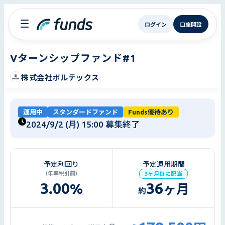
ログイン
口座開設
Vターンシップファンド#1
株式会社ボルテックス
運用中
スタンダードファンド
Funds優待あり
2024/9/2 (月) 15:00
募集終了
予定利回り
予定運用期間
(年率税引前)
3ヶ月毎に配当
3.00
36
%
ヶ月
約