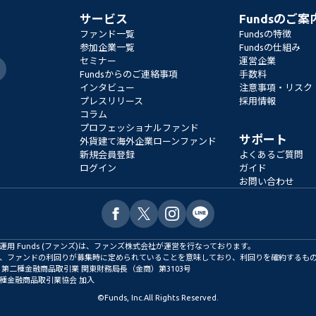
サービス
Fundsのご案
ファンド一覧
Fundsの特徴
参加企業一覧
Fundsの仕組み
セミナー
運営企業
Fundsからのご連絡事項
手数料
インタビュー
注意事項・リスク
プレスリリース
採用情報
コラム
プロフェッショナルファンド
サポート
外貨建て海外企業ローンファンド
新規会員登録
よくあるご質問
ログイン
ガイド
お問い合わせ
用 Funds (ファンズ)は、ファンズ株式会社が運営を行なっております。
、ファンドの利回りが募集時に定められていることを意味しており、利回りを確約するも
 第二種金融商品取引業 関東財務局長（金商）第3103号
種金融商品取引業協会 加入
©
Funds, Inc.
All Rights Reserved.