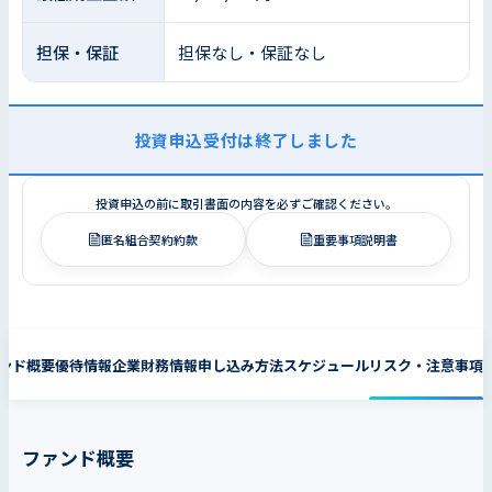
担保・保証
担保なし・保証なし
投資申込受付は終了しました
投資申込の前に取引書面の内容を必ずご確認ください。
匿名組合契約約款
重要事項説明書
ンド概要
優待情報
企業財務情報
申し込み方法
スケジュール
リスク・注意事項
ファンド概要