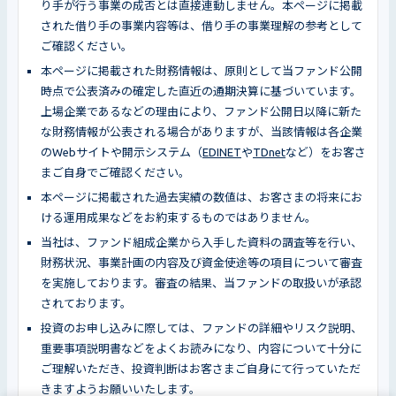
り手が行う事業の成否とは直接連動しません。本ページに掲載
された借り手の事業内容等は、借り手の事業理解の参考として
ご確認ください。
本ページに掲載された財務情報は、原則として当ファンド公開
時点で公表済みの確定した直近の通期決算に基づいています。
上場企業であるなどの理由により、ファンド公開日以降に新た
な財務情報が公表される場合がありますが、当該情報は各企業
のWebサイトや開示システム（
EDINET
や
TDnet
など）をお客さ
まご自身でご確認ください。
本ページに掲載された過去実績の数値は、お客さまの将来にお
ける運用成果などをお約束するものではありません。
当社は、ファンド組成企業から入手した資料の調査等を行い、
財務状況、事業計画の内容及び資金使途等の項目について審査
を実施しております。審査の結果、当ファンドの取扱いが承認
されております。
投資のお申し込みに際しては、ファンドの詳細やリスク説明、
重要事項説明書などをよくお読みになり、内容について十分に
ご理解いただき、投資判断はお客さまご自身にて行っていただ
きますようお願いいたします。