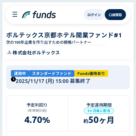
ログイン
口座開設
ボルテックス京都ホテル開業ファンド#1
次の100年企業を作り出すための戦略パートナー
株式会社ボルテックス
運用中
スタンダードファンド
Funds優待あり
2025/11/17 (月) 15:00
募集終了
予定利回り
予定運用期間
(年率税引前)
3ヶ月毎に配当
4.70
50
%
ヶ月
約