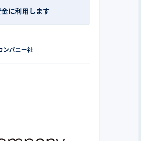
は
資金に利用します
カンパニー社