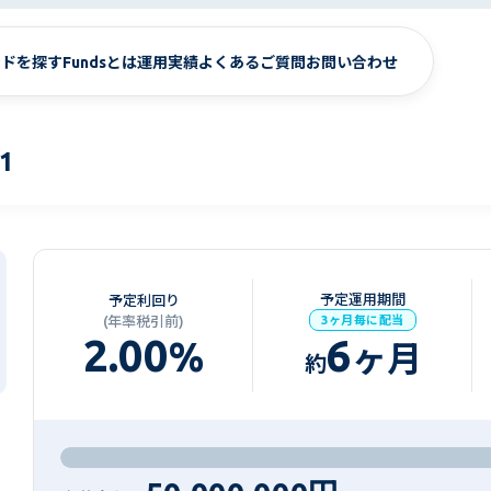
ンドを探す
Fundsとは
運用実績
よくあるご質問
お問い合わせ
1
予定運用期間
予定利回り
(年率税引前)
3ヶ月毎に配当
2.00
6
%
ヶ月
約