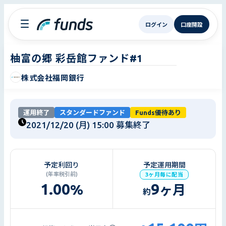
ログイン
口座開設
柚富の郷 彩岳館ファンド#1
株式会社福岡銀行
運用終了
スタンダードファンド
Funds優待あり
2021/12/20 (月) 15:00
募集終了
予定利回り
予定運用期間
(年率税引前)
3ヶ月毎に配当
1.00
9
%
ヶ月
約