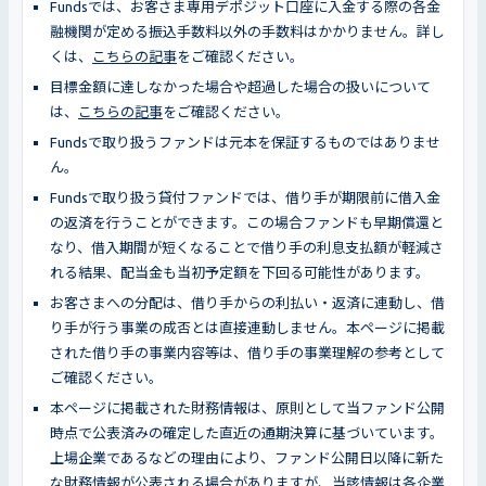
Fundsでは、お客さま専用デポジット口座に入金する際の各金
融機関が定める振込手数料以外の手数料はかかりません。詳し
くは、
こちらの記事
をご確認ください。
目標金額に達しなかった場合や超過した場合の扱いについて
は、
こちらの記事
をご確認ください。
Fundsで取り扱うファンドは元本を保証するものではありませ
ん。
Fundsで取り扱う貸付ファンドでは、借り手が期限前に借入金
の返済を行うことができます。この場合ファンドも早期償還と
なり、借入期間が短くなることで借り手の利息支払額が軽減さ
れる結果、配当金も当初予定額を下回る可能性があります。
お客さまへの分配は、借り手からの利払い・返済に連動し、借
り手が行う事業の成否とは直接連動しません。本ページに掲載
された借り手の事業内容等は、借り手の事業理解の参考として
ご確認ください。
本ページに掲載された財務情報は、原則として当ファンド公開
時点で公表済みの確定した直近の通期決算に基づいています。
上場企業であるなどの理由により、ファンド公開日以降に新た
な財務情報が公表される場合がありますが、当該情報は各企業