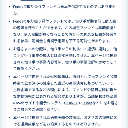
Fundsで取り扱うファンドは元本を保証するものではありませ
ん。
Fundsで取り扱う貸付ファンドでは、借り手が期限前に借入金
の返済を行うことができます。この場合ファンドも早期償還と
なり、借入期間が短くなることで借り手の利息支払額が軽減さ
れる結果、配当金も当初予定額を下回る可能性があります。
お客さまへの分配は、借り手からの利払い・返済に連動し、借
り手が行う事業の成否とは直接連動しません。本ページに掲載
された借り手の事業内容等は、借り手の事業理解の参考として
ご確認ください。
本ページに掲載された財務情報は、原則として当ファンド公開
時点で公表済みの確定した直近の通期決算に基づいています。
上場企業であるなどの理由により、ファンド公開日以降に新た
な財務情報が公表される場合がありますが、当該情報は各企業
のWebサイトや開示システム（
EDINET
や
TDnet
など）をお客さ
まご自身でご確認ください。
本ページに掲載された過去実績の数値は、お客さまの将来にお
ける運用成果などをお約束するものではありません。