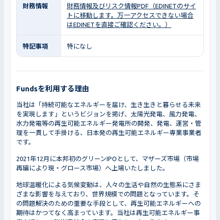
財務情報
財務情報及びリスク情報PDF（EDINETのサイ
トに移動します。万一アクセスできない場合
はEDINETを直接ご確認ください。）
特記事項
特になし
Fundsを利用する理由
当社は「持続可能なエネルギーを届け、生き生きと暮らせる未来
を実現します」というビジョンを掲げ、太陽光発電、風力発電、
水力発電等の再生可能エネルギー発電所の開発、発電、運営・管
理を一貫して手掛ける、日本発の再生可能エネルギー専業事業者
です。
2021年12月に本邦初のグリーンIPOとして、マザーズ市場（市場
再編により現・グロース市場）へ上場いたしました。
地球温暖化による気候変動は、人々の生活や自然の生態系にさま
ざまな影響を与えており、世界規模での問題となっています。そ
の問題解決のための重要な手段として、再生可能エネルギーへの
期待はかつてなく高まっています。当社は再生可能エネルギー事