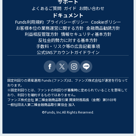
サポート
よくあるご質問
ガイド
お問い合わせ
ドキュメント
Funds利用規約
プライバシーポリシー
Cookieポリシー
お客様本位の業務運営に関する方針
金融商品勧誘方針
利益相反管理方針
情報セキュリティ基本方針
反社会的勢力に対する基本方針
手数料・リスク等の広告記載事項
公式SNSアカウントガイドライン
固定利回りの資産運用 Funds (ファンズ)は、ファンズ株式会社が運営を行なって
おります。
※固定利回りとは、ファンドの利回りが募集時に定められていることを意味して
おり、利回りを確約するものではありません。
ファンズ株式会社 第二種金融商品取引業 関東財務局長（金商）第3103号
一般社団法人第二種金融商品取引業協会 加入
©
Funds, Inc.
All Rights Reserved.