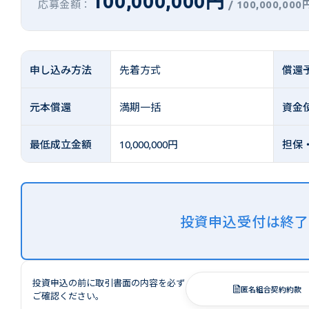
100,000,000円
応募金額：
/
100,000,000
申し込み方法
先着方式
償還
元本償還
満期一括
資金
最低成立金額
10,000,000円
担保
投資申込受付は終
投資申込の前に取引書面の内容を必ず
匿名組合契約約款
ご確認ください。