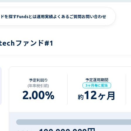
ンドを探す
Fundsとは
運用実績
よくあるご質問
お問い合わせ
echファンド#1
予定運用期間
予定利回り
(年率税引前)
3ヶ月毎に配当
2.00
12
%
ヶ月
約