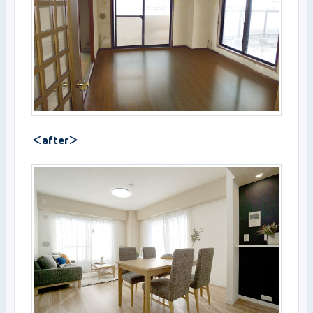
＜after＞