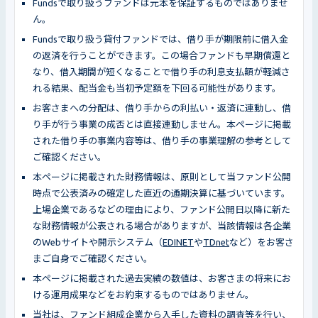
Fundsで取り扱うファンドは元本を保証するものではありませ
ん。
Fundsで取り扱う貸付ファンドでは、借り手が期限前に借入金
の返済を行うことができます。この場合ファンドも早期償還と
なり、借入期間が短くなることで借り手の利息支払額が軽減さ
れる結果、配当金も当初予定額を下回る可能性があります。
お客さまへの分配は、借り手からの利払い・返済に連動し、借
り手が行う事業の成否とは直接連動しません。本ページに掲載
された借り手の事業内容等は、借り手の事業理解の参考として
ご確認ください。
本ページに掲載された財務情報は、原則として当ファンド公開
時点で公表済みの確定した直近の通期決算に基づいています。
上場企業であるなどの理由により、ファンド公開日以降に新た
な財務情報が公表される場合がありますが、当該情報は各企業
のWebサイトや開示システム（
EDINET
や
TDnet
など）をお客さ
まご自身でご確認ください。
本ページに掲載された過去実績の数値は、お客さまの将来にお
ける運用成果などをお約束するものではありません。
当社は、ファンド組成企業から入手した資料の調査等を行い、