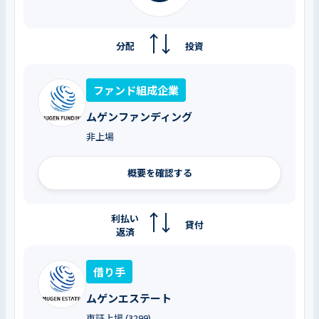
分配
投資
ファンド組成企業
ムゲンファンディング
非上場
概要を確認する
利払い
貸付
返済
借り手
ムゲンエステート
東証上場 (3299)