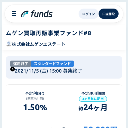
ログイン
口座開設
ムゲン買取再販事業ファンド#8
株式会社ムゲンエステート
運用終了
スタンダードファンド
2021/11/5 (金) 15:00
募集終了
予定利回り
予定運用期間
(年率税引前)
3ヶ月毎に配当
1.50
24
%
ヶ月
約