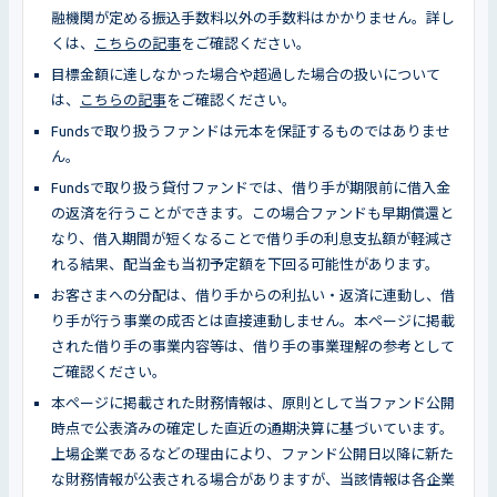
融機関が定める振込手数料以外の手数料はかかりません。詳し
くは、
こちらの記事
をご確認ください。
目標金額に達しなかった場合や超過した場合の扱いについて
は、
こちらの記事
をご確認ください。
Fundsで取り扱うファンドは元本を保証するものではありませ
ん。
Fundsで取り扱う貸付ファンドでは、借り手が期限前に借入金
の返済を行うことができます。この場合ファンドも早期償還と
なり、借入期間が短くなることで借り手の利息支払額が軽減さ
れる結果、配当金も当初予定額を下回る可能性があります。
お客さまへの分配は、借り手からの利払い・返済に連動し、借
り手が行う事業の成否とは直接連動しません。本ページに掲載
された借り手の事業内容等は、借り手の事業理解の参考として
ご確認ください。
本ページに掲載された財務情報は、原則として当ファンド公開
時点で公表済みの確定した直近の通期決算に基づいています。
上場企業であるなどの理由により、ファンド公開日以降に新た
な財務情報が公表される場合がありますが、当該情報は各企業