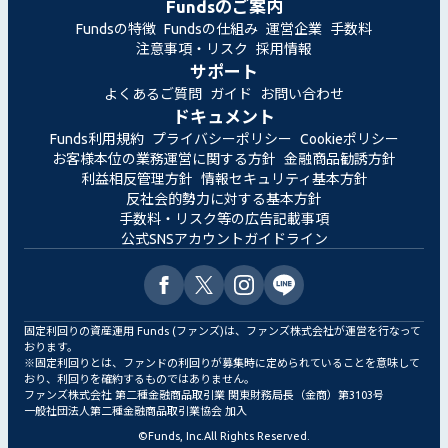
Fundsのご案内
Fundsの特徴
Fundsの仕組み
運営企業
手数料
注意事項・リスク
採用情報
サポート
よくあるご質問
ガイド
お問い合わせ
ドキュメント
Funds利用規約
プライバシーポリシー
Cookieポリシー
お客様本位の業務運営に関する方針
金融商品勧誘方針
利益相反管理方針
情報セキュリティ基本方針
反社会的勢力に対する基本方針
手数料・リスク等の広告記載事項
公式SNSアカウントガイドライン
固定利回りの資産運用 Funds (ファンズ)は、ファンズ株式会社が運営を行なって
おります。
※固定利回りとは、ファンドの利回りが募集時に定められていることを意味して
おり、利回りを確約するものではありません。
ファンズ株式会社 第二種金融商品取引業 関東財務局長（金商）第3103号
一般社団法人第二種金融商品取引業協会 加入
©
Funds, Inc.
All Rights Reserved.