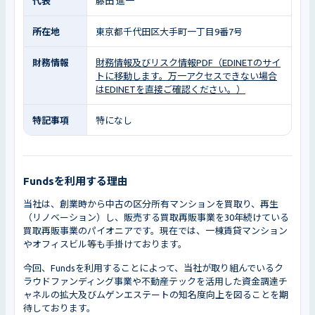
代表
藤田 進一
所在地
東京都千代田区大手町一丁目9番7号
財務情報
財務情報及びリスク情報PDF（EDINETのサイ
トに移動します。万一アクセスできない場合
はEDINETを直接ご確認ください。）
特記事項
特になし
Fundsを利用する理由
当社は、創業時から中古の区分所有マンションを買取り、再生
（リノベーション）し、販売する買取再販事業を30年続けている
買取再販事業のパイオニアです。現在では、一棟賃貸マンション
やオフィスビル等も手掛けております。
今回、Fundsを利用することによって、当社が取り組んでいるク
ラウドファンディング事業や不動産テックを活用した資金調達チ
ャネルの拡大及びムゲンエステートの知名度向上を図ることを期
待しております。