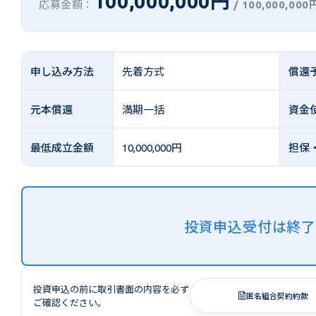
100,000,000円
応募金額：
/
100,000,000
申し込み方法
先着方式
償還
元本償還
満期一括
資金
最低成立金額
10,000,000円
担保
投資申込受付は終
投資申込の前に取引書面の内容を必ず
匿名組合契約約款
ご確認ください。