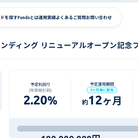
ンドを探す
Fundsとは
運用実績
よくあるご質問
お問い合わせ
ファンディング リニューアルオープン記念
予定運用期間
予定利回り
(年率税引前)
3ヶ月毎に配当
2.20
12
%
ヶ月
約