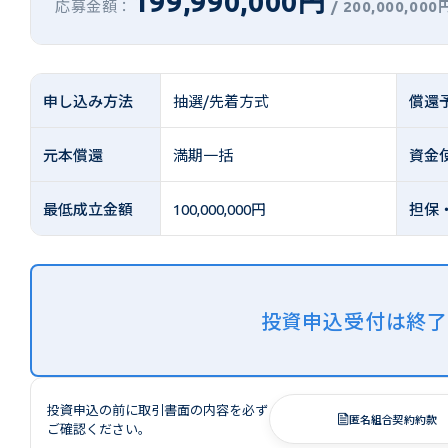
199,990,000円
応募金額：
/
200,000,000
申し込み方法
抽選/先着方式
償還
元本償還
満期一括
資金
最低成立金額
100,000,000円
担保
投資申込受付は終
投資申込の前に取引書面の内容を必ず
匿名組合契約約款
ご確認ください。