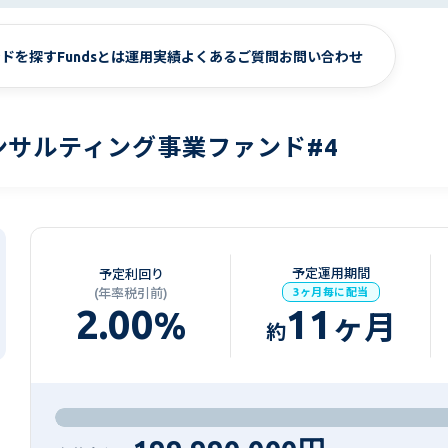
ンドを探す
Fundsとは
運用実績
よくあるご質問
お問い合わせ
サルティング事業ファンド#4
予定運用期間
予定利回り
(年率税引前)
3ヶ月毎に配当
2.00
11
%
ヶ月
約