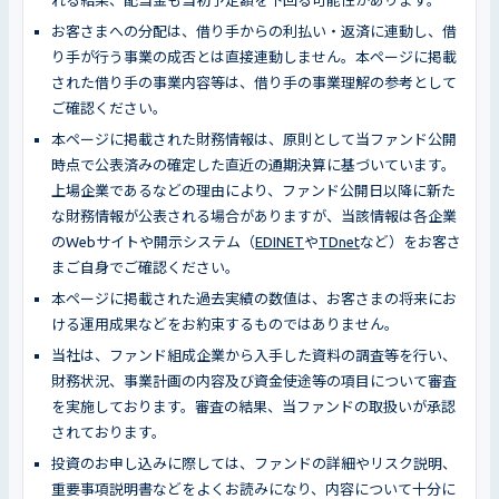
お客さまへの分配は、借り手からの利払い・返済に連動し、借
り手が行う事業の成否とは直接連動しません。本ページに掲載
された借り手の事業内容等は、借り手の事業理解の参考として
ご確認ください。
本ページに掲載された財務情報は、原則として当ファンド公開
時点で公表済みの確定した直近の通期決算に基づいています。
上場企業であるなどの理由により、ファンド公開日以降に新た
な財務情報が公表される場合がありますが、当該情報は各企業
のWebサイトや開示システム（
EDINET
や
TDnet
など）をお客さ
まご自身でご確認ください。
本ページに掲載された過去実績の数値は、お客さまの将来にお
ける運用成果などをお約束するものではありません。
当社は、ファンド組成企業から入手した資料の調査等を行い、
財務状況、事業計画の内容及び資金使途等の項目について審査
を実施しております。審査の結果、当ファンドの取扱いが承認
されております。
投資のお申し込みに際しては、ファンドの詳細やリスク説明、
重要事項説明書などをよくお読みになり、内容について十分に