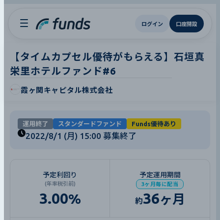
ログイン
口座開設
【タイムカプセル優待がもらえる】石垣真
栄里ホテルファンド#6
霞ヶ関キャピタル株式会社
運用終了
スタンダードファンド
Funds優待あり
2022/8/1 (月) 15:00
募集終了
予定利回り
予定運用期間
(年率税引前)
3ヶ月毎に配当
3.00
36
%
ヶ月
約