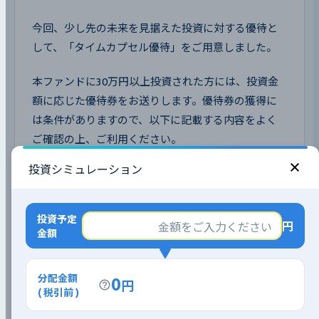
今回、少し先の未来を見据えた投資に対する優待と
して、「タイムカプセル優待」をご用意しました。
本ファンドに30万円以上投資された方には、投資金
額に応じた優待券をお送りします。優待券の獲得に
は条件がありますので、以下に記載する内容をよく
ご確認の上、ご利用ください。
投資シミュレーション
尚、本ファンドの優待は下図の通り、投資金額に応
じて内容が異なります。
投資予定
円
金額
分配金額
0
円
( 税引前 )