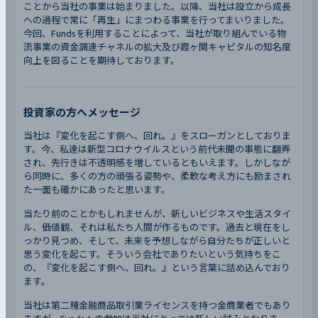
ことから当社の事業は始まりました。以降、当社は設立から成長
への過程で常に「再生」にまつわる事業を行ってまいりました。
今回、Fundsを利用することによって、当社が取り組んでいる物
流事業の資金調達チャネルの拡大及び霞ヶ関キャピタルの知名度
向上を図ることを期待しております。
投資家の方へメッセージ
当社は『変化を起こす側へ、回れ。』をスローガンとしておりま
す。今、私達は新型コロナウイルスという前代未聞の事態に翻弄
され、先行きは不透明感を増しているともいえます。しかしなが
ら同時に、多くの方の頑張る姿勢や、柔軟な考え方にも励まされ
た一面も確かにあったと思います。
当たり前のことかもしれませんが、新しいビジネスや生活スタイ
ル、価値観、それは私たち人間が作るものです。過去と現在をし
っかり見つめ、そして、未来を予想しながら自分たちが正しいと
思う変化を起こす。そういう会社でありたいという気持ちをこ
の、『変化を起こす側へ、回れ。』という言葉に詰め込んでおり
ます。
当社は第二種金融商品取引業ライセンスを持つ金商業者でもあり