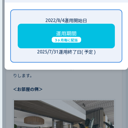
2022/8/4
運用開始日
運用期間
優待①： 1室1泊 無料宿泊券（最大6名まで宿泊可）
3ヶ月毎に配当
2025/7/31
運用終了日
( 予定 )
本ファンドに300万円以上の投資いただいた方に
Funds優待（以下、当優待）として『石垣真栄里ホテ
ル』で利用できる1室1泊 無料宿泊券をもれなくお送
りします。
＜お部屋の例＞