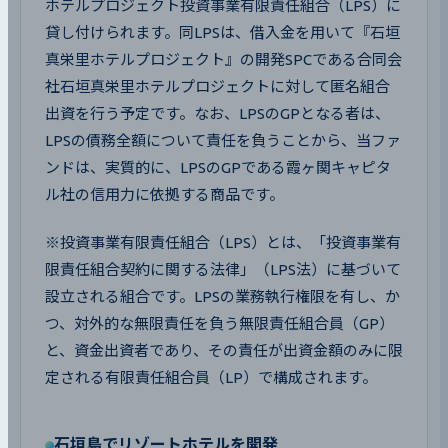
ホテルプロジェクト投資事業有限責任組合（LPS）に
貸し付けられます。同LPSは、借入金を用いて『石垣
真栄里ホテルプロジェクト』の開発SPCである合同会
社石垣真栄里ホテルプロジェクトに対して匿名組合
出資を行う予定です。なお、LPSのGPとなる者は、
LPSの債務全額について責任を負うことから、当ファ
ンドは、実質的に、LPSのGPである霞ヶ関キャピタ
ル社の信用力に依拠する商品です。
※投資事業有限責任組合（LPS）とは、「投資事業有
限責任組合契約に関する法律」（LPS法）に基づいて
設立される組合です。LPSの業務執行権限を有し、か
つ、対外的な無限責任を負う無限責任組合員（GP）
と、資金出資者であり、その責任が出資金額のみに限
定される有限責任組合員（LP）で構成されます。
石垣島でリゾートホテルを開発