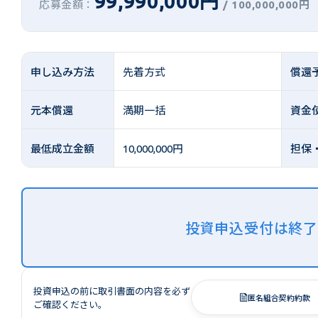
99,990,000円
応募金額：
/
100,000,000円
申し込み方法
先着方式
償還
元本償還
満期一括
資金
最低成立金額
10,000,000円
担保
投資申込受付は終
投資申込の前に取引書面の内容を必ず
匿名組合契約約款
ご確認ください。