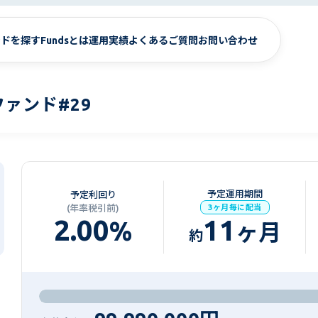
ンドを探す
Fundsとは
運用実績
よくあるご質問
お問い合わせ
ァンド#29
予定運用期間
予定利回り
(年率税引前)
3ヶ月毎に配当
2.00
11
%
ヶ月
約