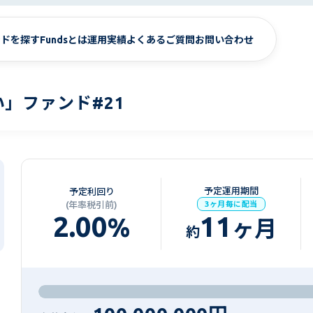
ンドを探す
Fundsとは
運用実績
よくあるご質問
お問い合わせ
」ファンド#21
予定運用期間
予定利回り
(年率税引前)
3ヶ月毎に配当
2.00
11
%
ヶ月
約