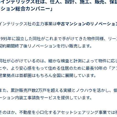
インテリックス社は、仕入、設計、施工、販売、保
ション総合カンパニー」
インテリックス社の主力事業は
中古マンションのリノベーショ
1995年に設立した同社がこれまで手がけてきた物件同様、リ
契約期間終了後リノベーションを行い販売します。
同社が心がけているのは、細かな検査と計測によって物件に応
とや、より安心感をもって住める住居のために最長10年の「ア
営業拠点は首都圏はもちろん全国に展開しています。
また、累計販売戸数2万戸を超える実績とノウハウを活かし、
ーション内装工事請負サービスを提供しています。
そのほか、不動産を小口化するアセットシェアリング事業では