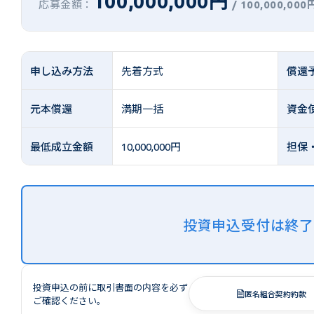
100,000,000円
応募金額：
/
100,000,000
申し込み方法
先着方式
償還
元本償還
満期一括
資金
最低成立金額
10,000,000円
担保
投資申込受付は終
投資申込の前に取引書面の内容を必ず
匿名組合契約約款
ご確認ください。