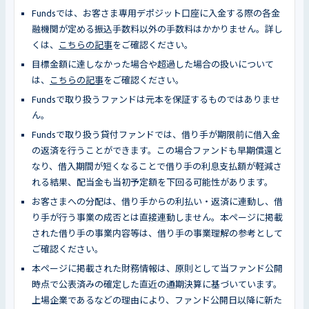
Fundsでは、お客さま専用デポジット口座に入金する際の各金
融機関が定める振込手数料以外の手数料はかかりません。詳し
くは、
こちらの記事
をご確認ください。
目標金額に達しなかった場合や超過した場合の扱いについて
は、
こちらの記事
をご確認ください。
Fundsで取り扱うファンドは元本を保証するものではありませ
ん。
Fundsで取り扱う貸付ファンドでは、借り手が期限前に借入金
の返済を行うことができます。この場合ファンドも早期償還と
なり、借入期間が短くなることで借り手の利息支払額が軽減さ
れる結果、配当金も当初予定額を下回る可能性があります。
お客さまへの分配は、借り手からの利払い・返済に連動し、借
り手が行う事業の成否とは直接連動しません。本ページに掲載
された借り手の事業内容等は、借り手の事業理解の参考として
ご確認ください。
本ページに掲載された財務情報は、原則として当ファンド公開
時点で公表済みの確定した直近の通期決算に基づいています。
上場企業であるなどの理由により、ファンド公開日以降に新た