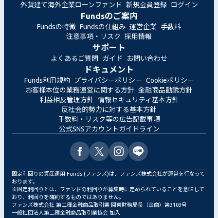
外貨建て海外企業ローンファンド
新規会員登録
ログイン
Fundsのご案内
Fundsの特徴
Fundsの仕組み
運営企業
手数料
注意事項・リスク
採用情報
サポート
よくあるご質問
ガイド
お問い合わせ
ドキュメント
Funds利用規約
プライバシーポリシー
Cookieポリシー
お客様本位の業務運営に関する方針
金融商品勧誘方針
利益相反管理方針
情報セキュリティ基本方針
反社会的勢力に対する基本方針
手数料・リスク等の広告記載事項
公式SNSアカウントガイドライン
固定利回りの資産運用 Funds (ファンズ)は、ファンズ株式会社が運営を行なって
おります。
※固定利回りとは、ファンドの利回りが募集時に定められていることを意味して
おり、利回りを確約するものではありません。
ファンズ株式会社 第二種金融商品取引業 関東財務局長（金商）第3103号
一般社団法人第二種金融商品取引業協会 加入