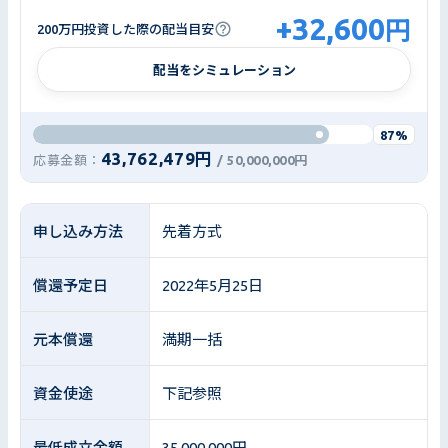
+
32,600
円
200万円投資した際の配当目安
配当をシミュレーション
87%
43,762,479円
応募金額：
/
50,000,000円
申し込み方法
先着方式
償還予定日
2022年5月25日
元本償還
満期一括
資金使途
下記参照
最低成立金額
35,000,000円