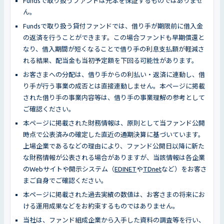
Fundsで取り扱うファンドは元本を保証するものではありませ
ん。
Fundsで取り扱う貸付ファンドでは、借り手が期限前に借入金
の返済を行うことができます。この場合ファンドも早期償還と
なり、借入期間が短くなることで借り手の利息支払額が軽減さ
れる結果、配当金も当初予定額を下回る可能性があります。
お客さまへの分配は、借り手からの利払い・返済に連動し、借
り手が行う事業の成否とは直接連動しません。本ページに掲載
された借り手の事業内容等は、借り手の事業理解の参考として
ご確認ください。
本ページに掲載された財務情報は、原則として当ファンド公開
時点で公表済みの確定した直近の通期決算に基づいています。
上場企業であるなどの理由により、ファンド公開日以降に新た
な財務情報が公表される場合がありますが、当該情報は各企業
のWebサイトや開示システム（
EDINET
や
TDnet
など）をお客さ
まご自身でご確認ください。
本ページに掲載された過去実績の数値は、お客さまの将来にお
ける運用成果などをお約束するものではありません。
当社は、ファンド組成企業から入手した資料の調査等を行い、