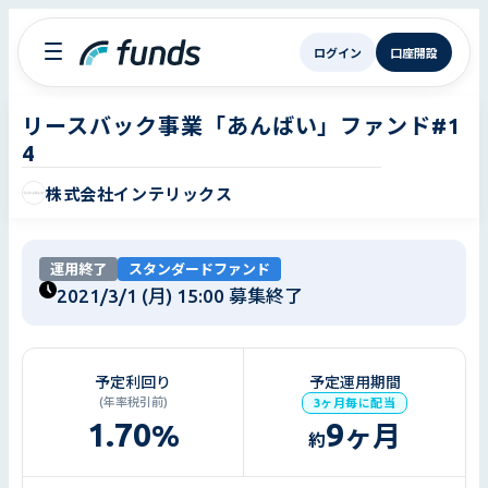
ログイン
口座開設
リースバック事業「あんばい」ファンド#1
4
株式会社インテリックス
運用終了
スタンダードファンド
2021/3/1 (月) 15:00
募集終了
予定利回り
予定運用期間
(年率税引前)
3ヶ月毎に配当
1.70
9
%
ヶ月
約