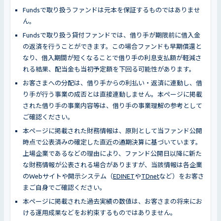
Fundsで取り扱うファンドは元本を保証するものではありませ
ん。
Fundsで取り扱う貸付ファンドでは、借り手が期限前に借入金
の返済を行うことができます。この場合ファンドも早期償還と
なり、借入期間が短くなることで借り手の利息支払額が軽減さ
れる結果、配当金も当初予定額を下回る可能性があります。
お客さまへの分配は、借り手からの利払い・返済に連動し、借
り手が行う事業の成否とは直接連動しません。本ページに掲載
された借り手の事業内容等は、借り手の事業理解の参考として
ご確認ください。
本ページに掲載された財務情報は、原則として当ファンド公開
時点で公表済みの確定した直近の通期決算に基づいています。
上場企業であるなどの理由により、ファンド公開日以降に新た
な財務情報が公表される場合がありますが、当該情報は各企業
のWebサイトや開示システム（
EDINET
や
TDnet
など）をお客さ
まご自身でご確認ください。
本ページに掲載された過去実績の数値は、お客さまの将来にお
ける運用成果などをお約束するものではありません。