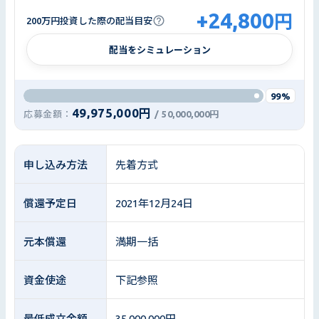
+
24,800
円
200万円投資した際の配当目安
配当をシミュレーション
99%
49,975,000円
応募金額：
/
50,000,000円
申し込み方法
先着方式
償還予定日
2021年12月24日
元本償還
満期一括
資金使途
下記参照
最低成立金額
35,000,000円