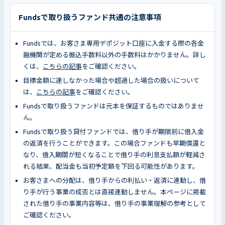
Fundsで取り扱うファンド共通の注意事項
Fundsでは、お客さま専用デポジット口座に入金する際の各金
融機関が定める振込手数料以外の手数料はかかりません。詳し
くは、
こちらの記事
をご確認ください。
目標金額に達しなかった場合や超過した場合の扱いについて
は、
こちらの記事
をご確認ください。
Fundsで取り扱うファンドは元本を保証するものではありませ
ん。
Fundsで取り扱う貸付ファンドでは、借り手が期限前に借入金
の返済を行うことができます。この場合ファンドも早期償還と
なり、借入期間が短くなることで借り手の利息支払額が軽減さ
れる結果、配当金も当初予定額を下回る可能性があります。
お客さまへの分配は、借り手からの利払い・返済に連動し、借
り手が行う事業の成否とは直接連動しません。本ページに掲載
された借り手の事業内容等は、借り手の事業理解の参考として
ご確認ください。