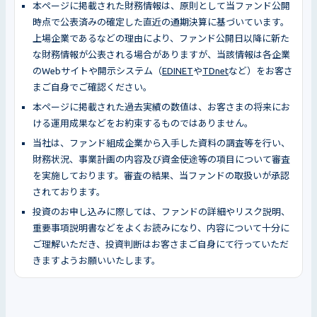
本ページに掲載された財務情報は、原則として当ファンド公開
時点で公表済みの確定した直近の通期決算に基づいています。
上場企業であるなどの理由により、ファンド公開日以降に新た
な財務情報が公表される場合がありますが、当該情報は各企業
のWebサイトや開示システム（
EDINET
や
TDnet
など）をお客さ
まご自身でご確認ください。
本ページに掲載された過去実績の数値は、お客さまの将来にお
ける運用成果などをお約束するものではありません。
当社は、ファンド組成企業から入手した資料の調査等を行い、
財務状況、事業計画の内容及び資金使途等の項目について審査
を実施しております。審査の結果、当ファンドの取扱いが承認
されております。
投資のお申し込みに際しては、ファンドの詳細やリスク説明、
重要事項説明書などをよくお読みになり、内容について十分に
ご理解いただき、投資判断はお客さまご自身にて行っていただ
きますようお願いいたします。