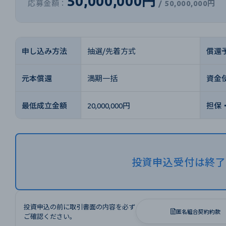
50,000,000円
応募金額：
/
50,000,000円
申し込み方法
抽選/先着方式
償還
元本償還
満期一括
資金
最低成立金額
20,000,000円
担保
投資申込受付は終
投資申込の前に取引書面の内容を必ず
匿名組合契約約款
ご確認ください。