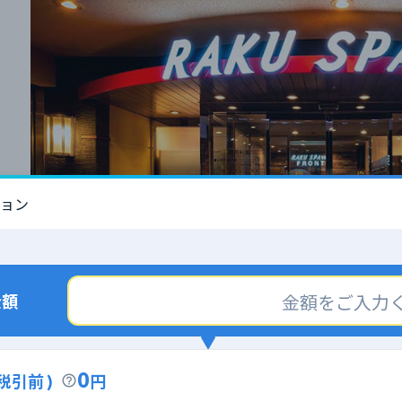
ョン
金額
0
 税引前 )
円