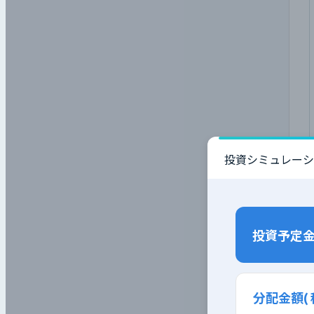
投資シミュレーシ
投資予定
分配金額
(