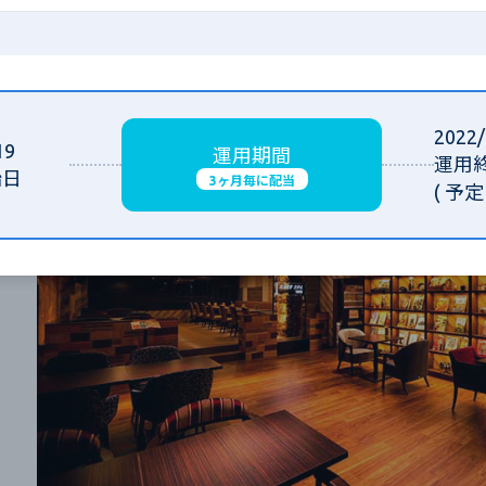
2022/
19
運用期間
運用
始日
3ヶ月毎に配当
( 予定 