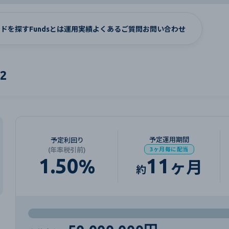
ンドを探す
Fundsとは
運用実績
よくあるご質問
お問い合わせ
2
予定運用期間
予定利回り
(年率税引前)
3ヶ月毎に配当
1.50
11
%
ヶ月
約