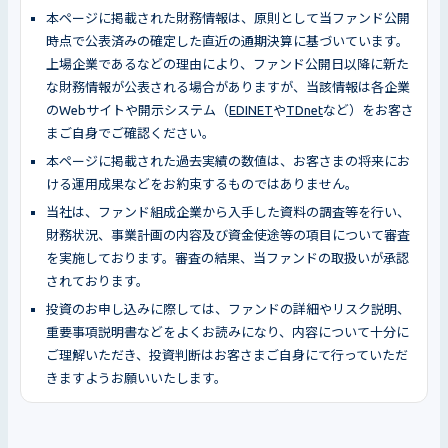
本ページに掲載された財務情報は、原則として当ファンド公開
時点で公表済みの確定した直近の通期決算に基づいています。
上場企業であるなどの理由により、ファンド公開日以降に新た
な財務情報が公表される場合がありますが、当該情報は各企業
のWebサイトや開示システム（
EDINET
や
TDnet
など）をお客さ
まご自身でご確認ください。
本ページに掲載された過去実績の数値は、お客さまの将来にお
ける運用成果などをお約束するものではありません。
当社は、ファンド組成企業から入手した資料の調査等を行い、
財務状況、事業計画の内容及び資金使途等の項目について審査
を実施しております。審査の結果、当ファンドの取扱いが承認
されております。
投資のお申し込みに際しては、ファンドの詳細やリスク説明、
重要事項説明書などをよくお読みになり、内容について十分に
ご理解いただき、投資判断はお客さまご自身にて行っていただ
きますようお願いいたします。