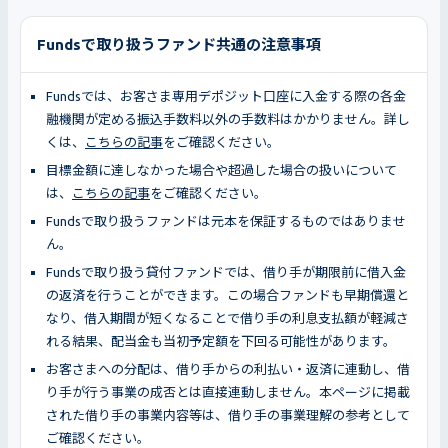
Fundsで取り扱うファンド共通の注意事項
Fundsでは、お客さま専用デポジット口座に入金する際の各金
融機関が定める振込手数料以外の手数料はかかりません。詳し
くは、
こちらの記事
をご確認ください。
目標金額に達しなかった場合や超過した場合の扱いについて
は、
こちらの記事
をご確認ください。
Fundsで取り扱うファンドは元本を保証するものではありませ
ん。
Fundsで取り扱う貸付ファンドでは、借り手が期限前に借入金
の返済を行うことができます。この場合ファンドも早期償還と
なり、借入期間が短くなることで借り手の利息支払額が軽減さ
れる結果、配当金も当初予定額を下回る可能性があります。
お客さまへの分配は、借り手からの利払い・返済に連動し、借
り手が行う事業の成否とは直接連動しません。本ページに掲載
された借り手の事業内容等は、借り手の事業理解の参考として
ご確認ください。