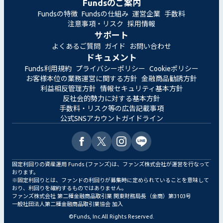
Fundsのご案内
Fundsの特徴
Fundsの仕組み
運営企業
手数料
注意事項・リスク
採用情報
サポート
よくあるご質問
ガイド
お問い合わせ
ドキュメント
Funds利用規約
プライバシーポリシー
Cookieポリシー
お客様本位の業務運営に関する方針
金融商品勧誘方針
利益相反管理方針
情報セキュリティ基本方針
反社会的勢力に対する基本方針
手数料・リスク等の広告記載事項
公式SNSアカウントガイドライン
固定利回りの資産運用 Funds (ファンズ)は、ファンズ株式会社が運営を行なって
おります。
※固定利回りとは、ファンドの利回りが募集時に定められていることを意味して
おり、利回りを確約するものではありません。
ファンズ株式会社 第二種金融商品取引業 関東財務局長（金商）第3103号
一般社団法人第二種金融商品取引業協会 加入
©
Funds, Inc.
All Rights Reserved.