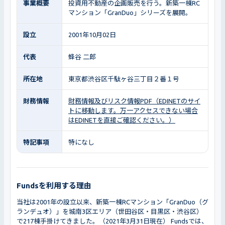
事業概要
投資用不動産の企画販売を行う。新築一棟RC
マンション「GranDuo」シリーズを展開。
設立
2001年10月02日
代表
蜂谷 二郎
所在地
東京都渋谷区千駄ヶ谷三丁目２番１号
財務情報
財務情報及びリスク情報PDF（EDINETのサイ
トに移動します。万一アクセスできない場合
はEDINETを直接ご確認ください。）
特記事項
特になし
Fundsを利用する理由
当社は2001年の設立以来、新築一棟RCマンション「GranDuo（グ
ランデュオ）」を城南3区エリア（世田谷区・目黒区・渋谷区）
で217棟手掛けてきました。（2021年3月31日現在） Fundsでは、