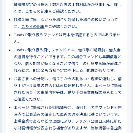
融機関が定める振込手数料以外の手数料はかかりません。詳し
くは、
こちらの記事
をご確認ください。
目標金額に達しなかった場合や超過した場合の扱いについて
は、
こちらの記事
をご確認ください。
Fundsで取り扱うファンドは元本を保証するものではありませ
ん。
Fundsで取り扱う貸付ファンドでは、借り手が期限前に借入金
の返済を行うことができます。この場合ファンドも早期償還と
なり、借入期間が短くなることで借り手の利息支払額が軽減さ
れる結果、配当金も当初予定額を下回る可能性があります。
お客さまへの分配は、借り手からの利払い・返済に連動し、借
り手が行う事業の成否とは直接連動しません。本ページに掲載
された借り手の事業内容等は、借り手の事業理解の参考として
ご確認ください。
本ページに掲載された財務情報は、原則として当ファンド公開
時点で公表済みの確定した直近の通期決算に基づいています。
上場企業であるなどの理由により、ファンド公開日以降に新た
な財務情報が公表される場合がありますが、当該情報は各企業