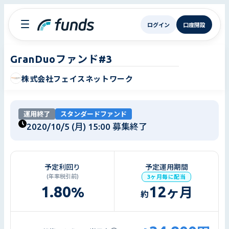
ログイン
口座開設
GranDuoファンド#3
株式会社フェイスネットワーク
運用終了
スタンダードファンド
2020/10/5 (月) 15:00
募集終了
予定利回り
予定運用期間
(年率税引前)
3ヶ月毎に配当
1.80
12
%
ヶ月
約